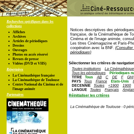
Recherches spécifiques dans les
collections
Notices descriptives des périodique
Affiches
française, de la Cinémathèque de To
Archives
Cinéma et de l'image animée, consul
Articles de périodiques
Les titres Cinémagazine et Paris-Ph
Dessins
coopération avec la BNF.
(Consulter 
Ouvrages
périodiques)
Photos en accés réservé
Revues de presse
Sélectionner les critères de navigation
Vidéos (DVD et VHS)
Toutes institutions
La Cinémathèque 
Répertoires
Tous les périodiques
Périodiques n
La Cinémathèque française
TITRE
Tous
AB
C
DE
F
GHI
La Cinémathèque de Toulouse
PAYS
Tous
France
Etats-Unis
Centre National du Cinéma et de
DECENNIE
Toutes
<1900
1900
l'image animée
LANGUE
Toutes
Français
Anglai
Partenaires
Réinitialiser les critères
La Cinémathèque de Toulouse - 0 péri