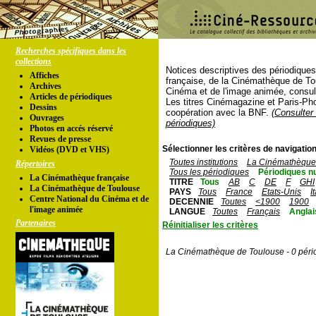
Recherches spécifiques dans les
collections
Notices descriptives des périodique
Affiches
française, de la Cinémathèque de To
Archives
Cinéma et de l'image animée, consul
Articles de périodiques
Les titres Cinémagazine et Paris-Ph
Dessins
coopération avec la BNF.
(Consulter 
Ouvrages
périodiques)
Photos en accés réservé
Revues de presse
Sélectionner les critères de navigation
Vidéos (DVD et VHS)
Toutes institutions
La Cinémathèque 
Répertoires
Tous les périodiques
Périodiques n
La Cinémathèque française
TITRE
Tous
AB
C
DE
F
GHI
La Cinémathèque de Toulouse
PAYS
Tous
France
Etats-Unis
I
Centre National du Cinéma et de
DECENNIE
Toutes
<1900
1900
l'image animée
LANGUE
Toutes
Français
Anglai
Partenaires
Réinitialiser les critères
La Cinémathèque de Toulouse - 0 péri