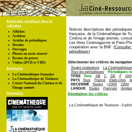
Recherches spécifiques dans les
collections
Notices descriptives des périodique
Affiches
française, de la Cinémathèque de To
Archives
Cinéma et de l'image animée, consul
Articles de périodiques
Les titres Cinémagazine et Paris-Ph
Dessins
coopération avec la BNF.
(Consulter 
Ouvrages
périodiques)
Photos en accés réservé
Revues de presse
Sélectionner les critères de navigation
Vidéos (DVD et VHS)
Toutes institutions
La Cinémathèque 
Répertoires
Tous les périodiques
Périodiques n
La Cinémathèque française
TITRE
Tous
AB
C
DE
F
GHI
La Cinémathèque de Toulouse
PAYS
Tous
France
Etats-Unis
I
Centre National du Cinéma et de
DECENNIE
Toutes
<1900
1900
l'image animée
LANGUE
Toutes
Français
Anglai
Partenaires
Réinitialiser les critères
La Cinémathèque de Toulouse - 0 péri