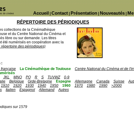
Accueil
Contact
Présentation
Nouveautés
Me
|
|
|
|
RÉPERTOIRE DES PÉRIODIQUES
des collections de la Cinémathèque
ouse et du Centre National du Cinéma et
ès libre ou sur demande. Les titres
 été numérisés en coopération avec la
u répertoire des périodiques)
 :
française
La Cinémathèque de Toulouse
Centre National du Cinéma et de l'
umérisés
JKL
MNO
PQ
R
S
TUVWZ
0-9
talie
Belgique
Grde-Bretagne
Espagne
Allemagne
Canada
Suisse
Aut
1910
1920
1930
1940
1950
1960
1970
1980
1990
>2000
is
Italien
Espagnol
Allemand
Autres
odiques sur 1579