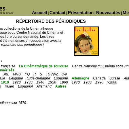
Accueil
Contact
Présentation
Nouveautés
Me
|
|
|
|
RÉPERTOIRE DES PÉRIODIQUES
des collections de la Cinémathèque
ouse et du Centre National du Cinéma et
ès libre ou sur demande. Les titres
 été numérisés en coopération avec la
u répertoire des périodiques)
 :
française
La Cinémathèque de Toulouse
Centre National du Cinéma et de l'
umérisés
JKL
MNO
PQ
R
S
TUVWZ
0-9
talie
Belgique
Grde-Bretagne
Espagne
Allemagne
Canada
Suisse
Aut
1910
1920
1930
1940
1950
1960
1970
1980
1990
>2000
s
Italien
Espagnol
Allemand
Autres
odiques sur 1579