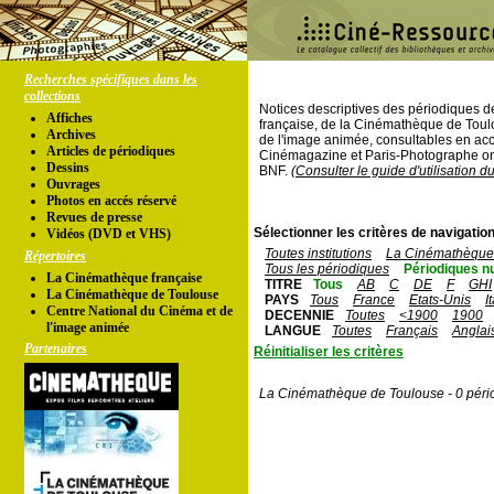
Recherches spécifiques dans les
collections
Notices descriptives des périodiques 
Affiches
française, de la Cinémathèque de Toul
Archives
de l'image animée, consultables en acc
Articles de périodiques
Cinémagazine et Paris-Photographe ont
Dessins
BNF.
(Consulter le guide d'utilisation d
Ouvrages
Photos en accés réservé
Revues de presse
Sélectionner les critères de navigation
Vidéos (DVD et VHS)
Toutes institutions
La Cinémathèque 
Répertoires
Tous les périodiques
Périodiques n
La Cinémathèque française
TITRE
Tous
AB
C
DE
F
GHI
La Cinémathèque de Toulouse
PAYS
Tous
France
Etats-Unis
I
Centre National du Cinéma et de
DECENNIE
Toutes
<1900
1900
l'image animée
LANGUE
Toutes
Français
Anglai
Partenaires
Réinitialiser les critères
La Cinémathèque de Toulouse - 0 péri