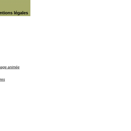
ntions légales
image animée
res