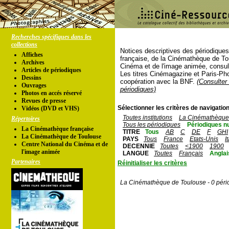
Recherches spécifiques dans les
collections
Notices descriptives des périodique
Affiches
française, de la Cinémathèque de To
Archives
Cinéma et de l'image animée, consul
Articles de périodiques
Les titres Cinémagazine et Paris-Ph
Dessins
coopération avec la BNF.
(Consulter 
Ouvrages
périodiques)
Photos en accés réservé
Revues de presse
Sélectionner les critères de navigation
Vidéos (DVD et VHS)
Toutes institutions
La Cinémathèque 
Répertoires
Tous les périodiques
Périodiques n
La Cinémathèque française
TITRE
Tous
AB
C
DE
F
GHI
La Cinémathèque de Toulouse
PAYS
Tous
France
Etats-Unis
I
Centre National du Cinéma et de
DECENNIE
Toutes
<1900
1900
l'image animée
LANGUE
Toutes
Français
Anglai
Partenaires
Réinitialiser les critères
La Cinémathèque de Toulouse - 0 péri