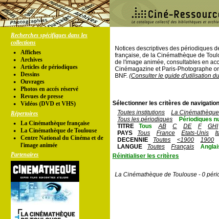
Recherches spécifiques dans les
collections
Notices descriptives des périodiques 
Affiches
française, de la Cinémathèque de Toul
Archives
de l'image animée, consultables en acc
Articles de périodiques
Cinémagazine et Paris-Photographe ont
Dessins
BNF.
(Consulter le guide d'utilisation d
Ouvrages
Photos en accés réservé
Revues de presse
Sélectionner les critères de navigation
Vidéos (DVD et VHS)
Toutes institutions
La Cinémathèque 
Répertoires
Tous les périodiques
Périodiques n
La Cinémathèque française
TITRE
Tous
AB
C
DE
F
GHI
La Cinémathèque de Toulouse
PAYS
Tous
France
Etats-Unis
I
Centre National du Cinéma et de
DECENNIE
Toutes
<1900
1900
l'image animée
LANGUE
Toutes
Français
Anglai
Partenaires
Réinitialiser les critères
La Cinémathèque de Toulouse - 0 péri