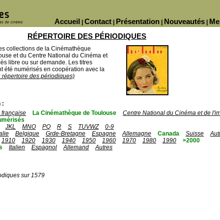
Accueil
Contact
Présentation
Nouveautés
Me
|
|
|
|
RÉPERTOIRE DES PÉRIODIQUES
des collections de la Cinémathèque
ouse et du Centre National du Cinéma et
ès libre ou sur demande. Les titres
 été numérisés en coopération avec la
u répertoire des périodiques)
 :
française
La Cinémathèque de Toulouse
Centre National du Cinéma et de l'
umérisés
JKL
MNO
PQ
R
S
TUVWZ
0-9
talie
Belgique
Grde-Bretagne
Espagne
Allemagne
Canada
Suisse
Aut
1910
1920
1930
1940
1950
1960
1970
1980
1990
>2000
s
Italien
Espagnol
Allemand
Autres
odiques sur 1579