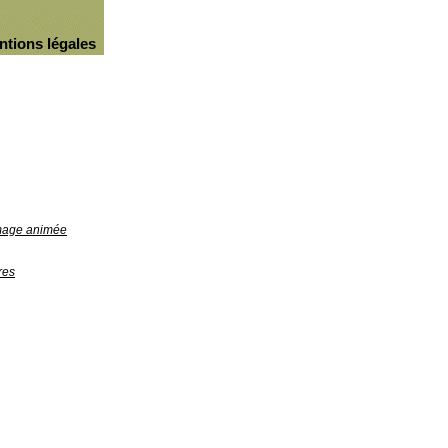
ntions légales
image animée
res