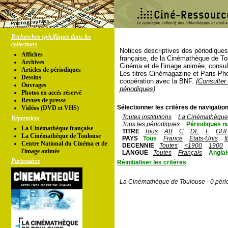
Recherches spécifiques dans les
collections
Notices descriptives des périodique
Affiches
française, de la Cinémathèque de To
Archives
Cinéma et de l'image animée, consul
Articles de périodiques
Les titres Cinémagazine et Paris-Ph
Dessins
coopération avec la BNF.
(Consulter 
Ouvrages
périodiques)
Photos en accés réservé
Revues de presse
Sélectionner les critères de navigation
Vidéos (DVD et VHS)
Toutes institutions
La Cinémathèque 
Répertoires
Tous les périodiques
Périodiques n
La Cinémathèque française
TITRE
Tous
AB
C
DE
F
GHI
La Cinémathèque de Toulouse
PAYS
Tous
France
Etats-Unis
I
Centre National du Cinéma et de
DECENNIE
Toutes
<1900
1900
l'image animée
LANGUE
Toutes
Français
Anglai
Partenaires
Réinitialiser les critères
La Cinémathèque de Toulouse - 0 péri