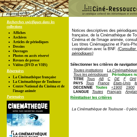
Recherches spécifiques dans les
collections
Notices descriptives des périodique
Affiches
française, de la Cinémathèque de To
Archives
Cinéma et de l'image animée, consul
Articles de périodiques
Les titres Cinémagazine et Paris-Ph
Dessins
coopération avec la BNF.
(Consulter 
Ouvrages
périodiques)
Photos en accés réservé
Revues de presse
Sélectionner les critères de navigation
Vidéos (DVD et VHS)
Toutes institutions
La Cinémathèque 
Répertoires
Tous les périodiques
Périodiques n
La Cinémathèque française
TITRE
Tous
AB
C
DE
F
GHI
La Cinémathèque de Toulouse
PAYS
Tous
France
Etats-Unis
I
Centre National du Cinéma et de
DECENNIE
Toutes
<1900
1900
l'image animée
LANGUE
Toutes
Français
Anglai
Partenaires
Réinitialiser les critères
La Cinémathèque de Toulouse - 0 péri