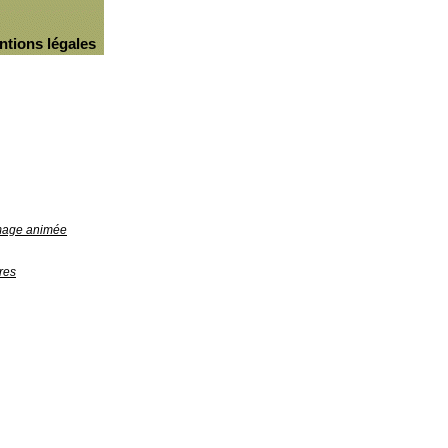
ntions légales
image animée
res