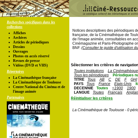
Recherches spécifiques dans les
collections
Notices descriptives des périodiques 
Affiches
française, de la Cinémathèque de Toul
Archives
de l'image animée, consultables en acc
Articles de périodiques
Cinémagazine et Paris-Photographe ont
Dessins
BNF.
(Consulter le guide d'utilisation d
Ouvrages
Photos en accés réservé
Revues de presse
Sélectionner les critères de navigation
Vidéos (DVD et VHS)
Toutes institutions
La Cinémathèque 
Répertoires
Tous les périodiques
Périodiques n
La Cinémathèque française
TITRE
Tous
AB
C
DE
F
GHI
La Cinémathèque de Toulouse
PAYS
Tous
France
Etats-Unis
I
Centre National du Cinéma et de
DECENNIE
Toutes
<1900
1900
l'image animée
LANGUE
Toutes
Français
Anglai
Partenaires
Réinitialiser les critères
La Cinémathèque de Toulouse - 0 péri