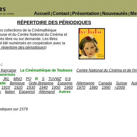
Accueil
Contact
Présentation
Nouveautés
Me
|
|
|
|
RÉPERTOIRE DES PÉRIODIQUES
des collections de la Cinémathèque
ouse et du Centre National du Cinéma et
ès libre ou sur demande. Les titres
 été numérisés en coopération avec la
u répertoire des périodiques)
 :
française
La Cinémathèque de Toulouse
Centre National du Cinéma et de l'
umérisés
JKL
MNO
PQ
R
S
TUVWZ
0-9
talie
Belgique
Grde-Bretagne
Espagne
Allemagne
Canada
Suisse
Aut
1910
1920
1930
1940
1950
1960
1970
1980
1990
>2000
s
Italien
Espagnol
Allemand
Autres
odiques sur 1579