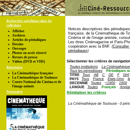
Recherches spécifiques dans les
collections
Notices descriptives des périodique
Affiches
française, de la Cinémathèque de To
Archives
Cinéma et de l'image animée, consul
Articles de périodiques
Les titres Cinémagazine et Paris-Ph
Dessins
coopération avec la BNF.
(Consulter 
Ouvrages
périodiques)
Photos en accés réservé
Revues de presse
Sélectionner les critères de navigation
Vidéos (DVD et VHS)
Toutes institutions
La Cinémathèque 
Répertoires
Tous les périodiques
Périodiques n
La Cinémathèque française
TITRE
Tous
AB
C
DE
F
GHI
La Cinémathèque de Toulouse
PAYS
Tous
France
Etats-Unis
I
Centre National du Cinéma et de
DECENNIE
Toutes
<1900
1900
l'image animée
LANGUE
Toutes
Français
Angla
Partenaires
Réinitialiser les critères
La Cinémathèque de Toulouse - 0 péri