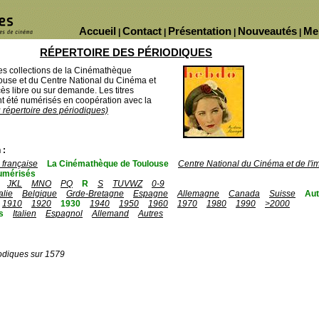
Accueil
Contact
Présentation
Nouveautés
Me
|
|
|
|
RÉPERTOIRE DES PÉRIODIQUES
des collections de la Cinémathèque
ouse et du Centre National du Cinéma et
ès libre ou sur demande. Les titres
 été numérisés en coopération avec la
u répertoire des périodiques)
 :
française
La Cinémathèque de Toulouse
Centre National du Cinéma et de l'
umérisés
JKL
MNO
PQ
R
S
TUVWZ
0-9
talie
Belgique
Grde-Bretagne
Espagne
Allemagne
Canada
Suisse
Aut
1910
1920
1930
1940
1950
1960
1970
1980
1990
>2000
s
Italien
Espagnol
Allemand
Autres
odiques sur 1579