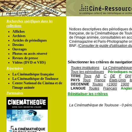
Recherches spécifiques dans les
collections
Notices descriptives des périodiques 
Affiches
française, de la Cinémathèque de Toul
Archives
de l'image animée, consultables en acc
Articles de périodiques
Cinémagazine et Paris-Photographe ont
Dessins
BNF.
(Consulter le guide d'utilisation d
Ouvrages
Photos en accés réservé
Revues de presse
Sélectionner les critères de navigation
Vidéos (DVD et VHS)
Toutes institutions
La Cinémathèque 
Répertoires
Tous les périodiques
Périodiques n
La Cinémathèque française
TITRE
Tous
AB
C
DE
F
GHI
La Cinémathèque de Toulouse
PAYS
Tous
France
Etats-Unis
I
Centre National du Cinéma et de
DECENNIE
Toutes
<1900
1900
l'image animée
LANGUE
Toutes
Français
Anglai
Partenaires
Réinitialiser les critères
La Cinémathèque de Toulouse - 0 péri