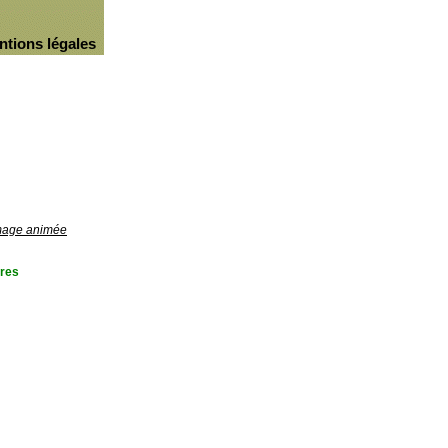
ntions légales
image animée
res