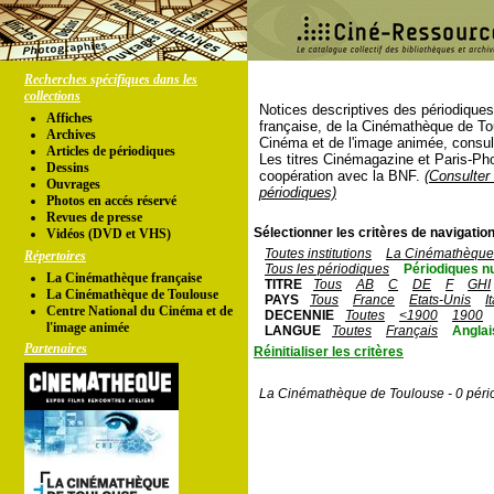
Recherches spécifiques dans les
collections
Notices descriptives des périodique
Affiches
française, de la Cinémathèque de To
Archives
Cinéma et de l'image animée, consul
Articles de périodiques
Les titres Cinémagazine et Paris-Ph
Dessins
coopération avec la BNF.
(Consulter 
Ouvrages
périodiques)
Photos en accés réservé
Revues de presse
Sélectionner les critères de navigation
Vidéos (DVD et VHS)
Toutes institutions
La Cinémathèque 
Répertoires
Tous les périodiques
Périodiques n
La Cinémathèque française
TITRE
Tous
AB
C
DE
F
GHI
La Cinémathèque de Toulouse
PAYS
Tous
France
Etats-Unis
I
Centre National du Cinéma et de
DECENNIE
Toutes
<1900
1900
l'image animée
LANGUE
Toutes
Français
Anglai
Partenaires
Réinitialiser les critères
La Cinémathèque de Toulouse - 0 péri