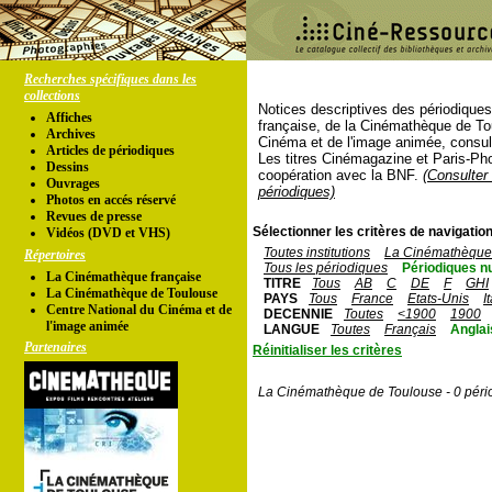
Recherches spécifiques dans les
collections
Notices descriptives des périodique
Affiches
française, de la Cinémathèque de To
Archives
Cinéma et de l'image animée, consul
Articles de périodiques
Les titres Cinémagazine et Paris-Ph
Dessins
coopération avec la BNF.
(Consulter 
Ouvrages
périodiques)
Photos en accés réservé
Revues de presse
Sélectionner les critères de navigation
Vidéos (DVD et VHS)
Toutes institutions
La Cinémathèque 
Répertoires
Tous les périodiques
Périodiques n
La Cinémathèque française
TITRE
Tous
AB
C
DE
F
GHI
La Cinémathèque de Toulouse
PAYS
Tous
France
Etats-Unis
I
Centre National du Cinéma et de
DECENNIE
Toutes
<1900
1900
l'image animée
LANGUE
Toutes
Français
Anglai
Partenaires
Réinitialiser les critères
La Cinémathèque de Toulouse - 0 péri