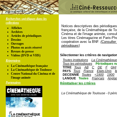
Recherches spécifiques dans les
collections
Notices descriptives des périodique
Affiches
française, de la Cinémathèque de To
Archives
Cinéma et de l'image animée, consul
Articles de périodiques
Les titres Cinémagazine et Paris-Ph
Dessins
coopération avec la BNF.
(Consulter 
Ouvrages
périodiques)
Photos en accés réservé
Revues de presse
Sélectionner les critères de navigation
Vidéos (DVD et VHS)
Toutes institutions
La Cinémathèque 
Répertoires
Tous les périodiques
Périodiques n
La Cinémathèque française
TITRE
Tous
AB
C
DE
F
GHI
La Cinémathèque de Toulouse
PAYS
Tous
France
Etats-Unis
I
Centre National du Cinéma et de
DECENNIE
Toutes
<1900
1900
l'image animée
LANGUE
Toutes
Français
Anglai
Partenaires
Réinitialiser les critères
La Cinémathèque de Toulouse - 0 péri