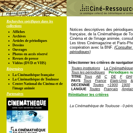
Recherches spécifiques dans les
collections
Notices descriptives des périodique
Affiches
française, de la Cinémathèque de To
Archives
Cinéma et de l'image animée, consul
Articles de périodiques
Les titres Cinémagazine et Paris-Ph
Dessins
coopération avec la BNF.
(Consulter 
Ouvrages
périodiques)
Photos en accés réservé
Revues de presse
Sélectionner les critères de navigation
Vidéos (DVD et VHS)
Toutes institutions
La Cinémathèque 
Répertoires
Tous les périodiques
Périodiques n
La Cinémathèque française
TITRE
Tous
AB
C
DE
F
GHI
La Cinémathèque de Toulouse
PAYS
Tous
France
Etats-Unis
I
Centre National du Cinéma et de
DECENNIE
Toutes
<1900
1900
l'image animée
LANGUE
Toutes
Français
Anglai
Partenaires
Réinitialiser les critères
La Cinémathèque de Toulouse - 0 péri