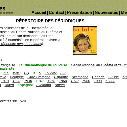
Accueil
Contact
Présentation
Nouveautés
Me
|
|
|
|
RÉPERTOIRE DES PÉRIODIQUES
des collections de la Cinémathèque
ouse et du Centre National du Cinéma et
ès libre ou sur demande. Les titres
 été numérisés en coopération avec la
u répertoire des périodiques)
 :
française
La Cinémathèque de Toulouse
Centre National du Cinéma et de l'
umérisés
JKL
MNO
PQ
R
S
TUVWZ
0-9
Italie
Belgique
Grde-Bretagne
Espagne
Allemagne
Canada
Suisse
Au
1910
1920
1930
1940
1950
1960
1970
1980
1990
>2000
s
Italien
Espagnol
Allemand
Autres
odiques sur 1579