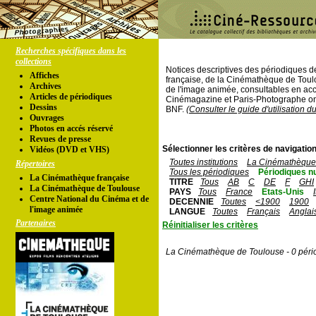
Recherches spécifiques dans les
collections
Notices descriptives des périodiques 
Affiches
française, de la Cinémathèque de Toul
Archives
de l'image animée, consultables en acc
Articles de périodiques
Cinémagazine et Paris-Photographe ont
Dessins
BNF.
(Consulter le guide d'utilisation d
Ouvrages
Photos en accés réservé
Revues de presse
Sélectionner les critères de navigation
Vidéos (DVD et VHS)
Toutes institutions
La Cinémathèque 
Répertoires
Tous les périodiques
Périodiques n
La Cinémathèque française
TITRE
Tous
AB
C
DE
F
GHI
La Cinémathèque de Toulouse
PAYS
Tous
France
Etats-Unis
Centre National du Cinéma et de
DECENNIE
Toutes
<1900
1900
l'image animée
LANGUE
Toutes
Français
Anglai
Partenaires
Réinitialiser les critères
La Cinémathèque de Toulouse - 0 péri