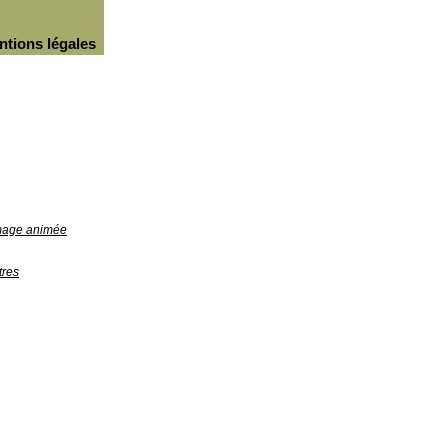
ntions légales
image animée
tres