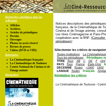
Recherches spécifiques dans les
collections
Notices descriptives des périodique
Affiches
française, de la Cinémathèque de To
Archives
Cinéma et de l'image animée, consul
Articles de périodiques
Les titres Cinémagazine et Paris-Ph
Dessins
coopération avec la BNF.
(Consulter 
Ouvrages
périodiques)
Photos en accés réservé
Revues de presse
Sélectionner les critères de navigation
Vidéos (DVD et VHS)
Toutes institutions
La Cinémathèque 
Répertoires
Tous les périodiques
Périodiques n
La Cinémathèque française
TITRE
Tous
AB
C
DE
F
GHI
La Cinémathèque de Toulouse
PAYS
Tous
France
Etats-Unis
I
Centre National du Cinéma et de
DECENNIE
Toutes
<1900
1900
l'image animée
LANGUE
Toutes
Français
Angla
Partenaires
Réinitialiser les critères
La Cinémathèque de Toulouse - 0 péri