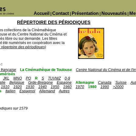
Accueil
Contact
Présentation
Nouveautés
Me
|
|
|
|
RÉPERTOIRE DES PÉRIODIQUES
des collections de la Cinémathèque
ouse et du Centre National du Cinéma et
ès libre ou sur demande. Les titres
 été numérisés en coopération avec la
u répertoire des périodiques)
 :
française
La Cinémathèque de Toulouse
Centre National du Cinéma et de l'
umérisés
JKL
MNO
PQ
R
S
TUVWZ
0-9
talie
Belgique
Grde-Bretagne
Espagne
Allemagne
Canada
Suisse
Aut
1910
1920
1930
1940
1950
1960
1970
1980
1990
>2000
s
Italien
Espagnol
Allemand
Autres
odiques sur 1579