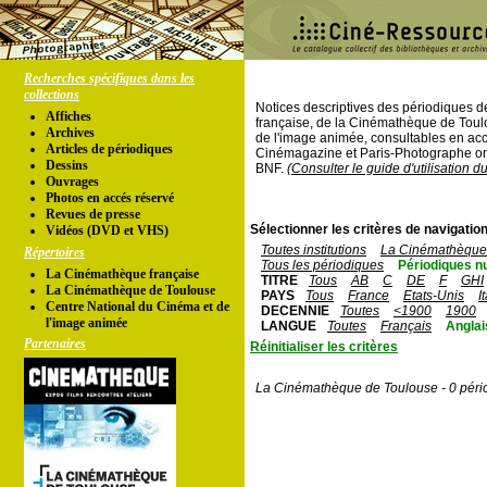
Recherches spécifiques dans les
collections
Notices descriptives des périodiques 
Affiches
française, de la Cinémathèque de Toul
Archives
de l'image animée, consultables en acc
Articles de périodiques
Cinémagazine et Paris-Photographe ont
Dessins
BNF.
(Consulter le guide d'utilisation d
Ouvrages
Photos en accés réservé
Revues de presse
Sélectionner les critères de navigation
Vidéos (DVD et VHS)
Toutes institutions
La Cinémathèque 
Répertoires
Tous les périodiques
Périodiques n
La Cinémathèque française
TITRE
Tous
AB
C
DE
F
GHI
La Cinémathèque de Toulouse
PAYS
Tous
France
Etats-Unis
I
Centre National du Cinéma et de
DECENNIE
Toutes
<1900
1900
l'image animée
LANGUE
Toutes
Français
Anglai
Partenaires
Réinitialiser les critères
La Cinémathèque de Toulouse - 0 péri