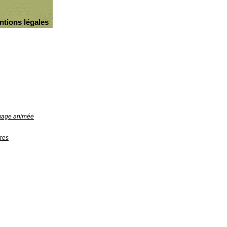
ntions légales
image animée
res