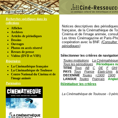
Recherches spécifiques dans les
collections
Notices descriptives des périodique
Affiches
française, de la Cinémathèque de To
Archives
Cinéma et de l'image animée, consul
Articles de périodiques
Les titres Cinémagazine et Paris-Ph
Dessins
coopération avec la BNF.
(Consulter 
Ouvrages
périodiques)
Photos en accés réservé
Revues de presse
Sélectionner les critères de navigation
Vidéos (DVD et VHS)
Toutes institutions
La Cinémathèque 
Répertoires
Tous les périodiques
Périodiques n
La Cinémathèque française
TITRE
Tous
AB
C
DE
F
GHI
La Cinémathèque de Toulouse
PAYS
Tous
France
Etats-Unis
I
Centre National du Cinéma et de
DECENNIE
Toutes
<1900
1900
l'image animée
LANGUE
Toutes
Français
Anglai
Partenaires
Réinitialiser les critères
La Cinémathèque de Toulouse - 0 péri