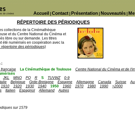
Accueil
Contact
Présentation
Nouveautés
Me
|
|
|
|
RÉPERTOIRE DES PÉRIODIQUES
des collections de la Cinémathèque
ouse et du Centre National du Cinéma et
ès libre ou sur demande. Les titres
 été numérisés en coopération avec la
u répertoire des périodiques)
 :
française
La Cinémathèque de Toulouse
Centre National du Cinéma et de l'
umérisés
JKL
MNO
PQ
R
S
TUVWZ
0-9
Italie
Belgique
Grde-Bretagne
Espagne
Allemagne
Canada
Suisse
Au
1910
1920
1930
1940
1950
1960
1970
1980
1990
>2000
s
Italien
Espagnol
Allemand
Autres
odiques sur 1579