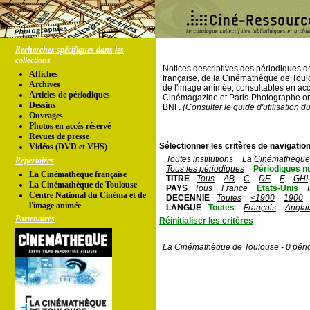
Recherches spécifiques dans les
collections
Notices descriptives des périodiques 
Affiches
française, de la Cinémathèque de Toul
Archives
de l'image animée, consultables en acc
Articles de périodiques
Cinémagazine et Paris-Photographe ont
Dessins
BNF.
(Consulter le guide d'utilisation d
Ouvrages
Photos en accés réservé
Revues de presse
Sélectionner les critères de navigation
Vidéos (DVD et VHS)
Toutes institutions
La Cinémathèque 
Répertoires
Tous les périodiques
Périodiques n
La Cinémathèque française
TITRE
Tous
AB
C
DE
F
GHI
La Cinémathèque de Toulouse
PAYS
Tous
France
Etats-Unis
Centre National du Cinéma et de
DECENNIE
Toutes
<1900
1900
l'image animée
LANGUE
Toutes
Français
Anglai
Partenaires
Réinitialiser les critères
La Cinémathèque de Toulouse - 0 péri