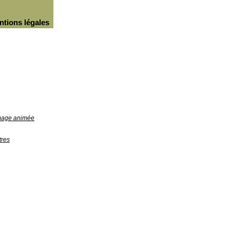
ntions légales
image animée
tres