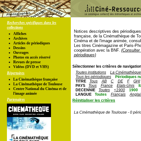
Recherches spécifiques dans les
collections
Notices descriptives des périodique
Affiches
française, de la Cinémathèque de To
Archives
Cinéma et de l'image animée, consul
Articles de périodiques
Les titres Cinémagazine et Paris-Ph
Dessins
coopération avec la BNF.
(Consulter 
Ouvrages
périodiques)
Photos en accés réservé
Revues de presse
Sélectionner les critères de navigation
Vidéos (DVD et VHS)
Toutes institutions
La Cinémathèque 
Répertoires
Tous les périodiques
Périodiques n
La Cinémathèque française
TITRE
Tous
AB
C
DE
F
GHI
La Cinémathèque de Toulouse
PAYS
Tous
France
Etats-Unis
I
Centre National du Cinéma et de
DECENNIE
Toutes
<1900
1900
l'image animée
LANGUE
Toutes
Français
Anglai
Partenaires
Réinitialiser les critères
La Cinémathèque de Toulouse - 0 péri