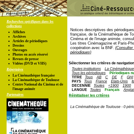
Recherches spécifiques dans les
collections
Notices descriptives des périodique
Affiches
française, de la Cinémathèque de To
Archives
Cinéma et de l'image animée, consul
Articles de périodiques
Les titres Cinémagazine et Paris-Ph
Dessins
coopération avec la BNF.
(Consulter 
Ouvrages
périodiques)
Photos en accés réservé
Revues de presse
Sélectionner les critères de navigation
Vidéos (DVD et VHS)
Toutes institutions
La Cinémathèque 
Répertoires
Tous les périodiques
Périodiques n
La Cinémathèque française
TITRE
Tous
AB
C
DE
F
GHI
La Cinémathèque de Toulouse
PAYS
Tous
France
Etats-Unis
I
Centre National du Cinéma et de
DECENNIE
Toutes
<1900
1900
l'image animée
LANGUE
Toutes
Français
Angla
Partenaires
Réinitialiser les critères
La Cinémathèque de Toulouse - 0 péri