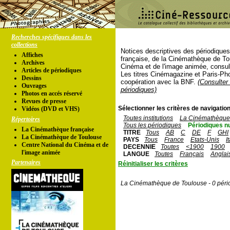
Recherches spécifiques dans les
collections
Notices descriptives des périodique
Affiches
française, de la Cinémathèque de To
Archives
Cinéma et de l'image animée, consul
Articles de périodiques
Les titres Cinémagazine et Paris-Ph
Dessins
coopération avec la BNF.
(Consulter 
Ouvrages
périodiques)
Photos en accés réservé
Revues de presse
Sélectionner les critères de navigation
Vidéos (DVD et VHS)
Toutes institutions
La Cinémathèque 
Répertoires
Tous les périodiques
Périodiques n
La Cinémathèque française
TITRE
Tous
AB
C
DE
F
GHI
La Cinémathèque de Toulouse
PAYS
Tous
France
Etats-Unis
I
Centre National du Cinéma et de
DECENNIE
Toutes
<1900
1900
l'image animée
LANGUE
Toutes
Français
Anglai
Partenaires
Réinitialiser les critères
La Cinémathèque de Toulouse - 0 péri