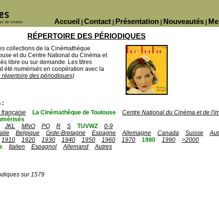
Accueil
Contact
Présentation
Nouveautés
Me
|
|
|
|
RÉPERTOIRE DES PÉRIODIQUES
des collections de la Cinémathèque
ouse et du Centre National du Cinéma et
ès libre ou sur demande. Les titres
 été numérisés en coopération avec la
u répertoire des périodiques)
 :
française
La Cinémathèque de Toulouse
Centre National du Cinéma et de l'
umérisés
JKL
MNO
PQ
R
S
TUVWZ
0-9
talie
Belgique
Grde-Bretagne
Espagne
Allemagne
Canada
Suisse
Aut
1910
1920
1930
1940
1950
1960
1970
1980
1990
>2000
s
Italien
Espagnol
Allemand
Autres
odiques sur 1579