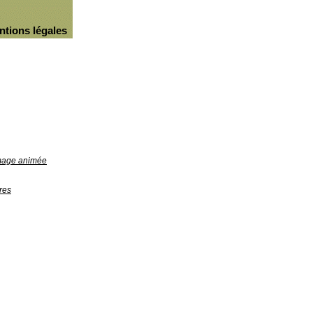
ntions légales
image animée
res