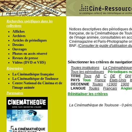
Recherches spécifiques dans les
collections
Notices descriptives des périodiques 
Affiches
française, de la Cinémathèque de Toul
Archives
de l'image animée, consultables en acc
Articles de périodiques
Cinémagazine et Paris-Photographe ont
Dessins
BNF.
(Consulter le guide d'utilisation d
Ouvrages
Photos en accés réservé
Revues de presse
Sélectionner les critères de navigation
Vidéos (DVD et VHS)
Toutes institutions
La Cinémathèque 
Répertoires
Tous les périodiques
Périodiques n
La Cinémathèque française
TITRE
Tous
AB
C
DE
F
GHI
La Cinémathèque de Toulouse
PAYS
Tous
France
Etats-Unis
I
Centre National du Cinéma et de
DECENNIE
Toutes
<1900
1900
l'image animée
LANGUE
Toutes
Français
Anglai
Partenaires
Réinitialiser les critères
La Cinémathèque de Toulouse - 0 péri