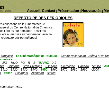
Accueil
Contact
Présentation
Nouveautés
Me
|
|
|
|
RÉPERTOIRE DES PÉRIODIQUES
des collections de la Cinémathèque
ouse et du Centre National du Cinéma et
ès libre ou sur demande. Les titres
 été numérisés en coopération avec la
u répertoire des périodiques)
 :
française
La Cinémathèque de Toulouse
Centre National du Cinéma et de l'
umérisés
JKL
MNO
PQ
R
S
TUVWZ
0-9
talie
Belgique
Grde-Bretagne
Espagne
Allemagne
Canada
Suisse
Aut
1910
1920
1930
1940
1950
1960
1970
1980
1990
>2000
s
Italien
Espagnol
Allemand
Autres
odiques sur 1579