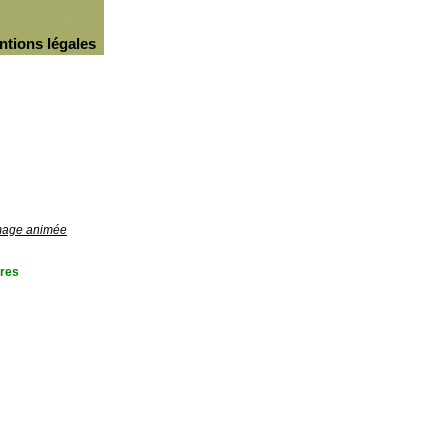
ntions légales
image animée
res