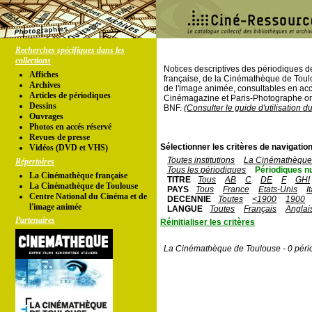
Recherches spécifiques dans les
collections
Notices descriptives des périodiques 
Affiches
française, de la Cinémathèque de Toul
Archives
de l'image animée, consultables en acc
Articles de périodiques
Cinémagazine et Paris-Photographe ont
Dessins
BNF.
(Consulter le guide d'utilisation d
Ouvrages
Photos en accés réservé
Revues de presse
Sélectionner les critères de navigation
Vidéos (DVD et VHS)
Toutes institutions
La Cinémathèque 
Répertoires
Tous les périodiques
Périodiques n
La Cinémathèque française
TITRE
Tous
AB
C
DE
F
GHI
La Cinémathèque de Toulouse
PAYS
Tous
France
Etats-Unis
I
Centre National du Cinéma et de
DECENNIE
Toutes
<1900
1900
l'image animée
LANGUE
Toutes
Français
Anglai
Partenaires
Réinitialiser les critères
La Cinémathèque de Toulouse - 0 péri