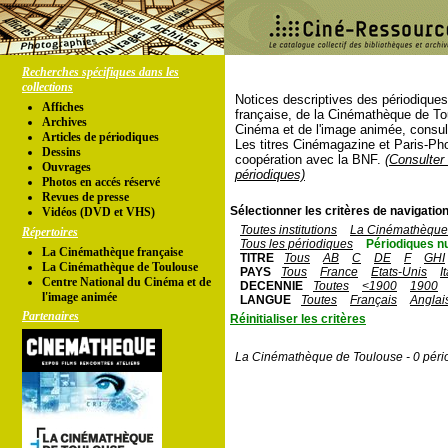
Recherches spécifiques dans les
collections
Notices descriptives des périodique
Affiches
française, de la Cinémathèque de To
Archives
Cinéma et de l'image animée, consul
Articles de périodiques
Les titres Cinémagazine et Paris-Ph
Dessins
coopération avec la BNF.
(Consulter 
Ouvrages
périodiques)
Photos en accés réservé
Revues de presse
Sélectionner les critères de navigation
Vidéos (DVD et VHS)
Toutes institutions
La Cinémathèque 
Répertoires
Tous les périodiques
Périodiques n
La Cinémathèque française
TITRE
Tous
AB
C
DE
F
GHI
La Cinémathèque de Toulouse
PAYS
Tous
France
Etats-Unis
I
Centre National du Cinéma et de
DECENNIE
Toutes
<1900
1900
l'image animée
LANGUE
Toutes
Français
Anglai
Partenaires
Réinitialiser les critères
La Cinémathèque de Toulouse - 0 péri