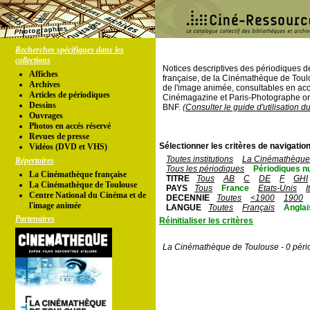
Recherches spécifiques dans les
collections
Notices descriptives des périodiques 
Affiches
française, de la Cinémathèque de Toul
Archives
de l'image animée, consultables en acc
Articles de périodiques
Cinémagazine et Paris-Photographe ont
Dessins
BNF.
(Consulter le guide d'utilisation d
Ouvrages
Photos en accés réservé
Revues de presse
Sélectionner les critères de navigation
Vidéos (DVD et VHS)
Toutes institutions
La Cinémathèque 
Répertoires
Tous les périodiques
Périodiques n
La Cinémathèque française
TITRE
Tous
AB
C
DE
F
GHI
La Cinémathèque de Toulouse
PAYS
Tous
France
Etats-Unis
I
Centre National du Cinéma et de
DECENNIE
Toutes
<1900
1900
l'image animée
LANGUE
Toutes
Français
Anglai
Partenaires
Réinitialiser les critères
La Cinémathèque de Toulouse - 0 péri