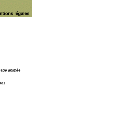
ntions légales
image animée
res