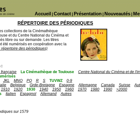
Accueil
Contact
Présentation
Nouveautés
Me
|
|
|
|
RÉPERTOIRE DES PÉRIODIQUES
des collections de la Cinémathèque
ouse et du Centre National du Cinéma et
ès libre ou sur demande. Les titres
 été numérisés en coopération avec la
u répertoire des périodiques)
 :
française
La Cinémathèque de Toulouse
Centre National du Cinéma et de l'
umérisés
JKL
MNO
PQ
R
S
TUVWZ
0-9
talie
Belgique
Grde-Bretagne
Espagne
Allemagne
Canada
Suisse
Aut
1910
1920
1930
1940
1950
1960
1970
1980
1990
>2000
s
Italien
Espagnol
Allemand
Autres
odiques sur 1579