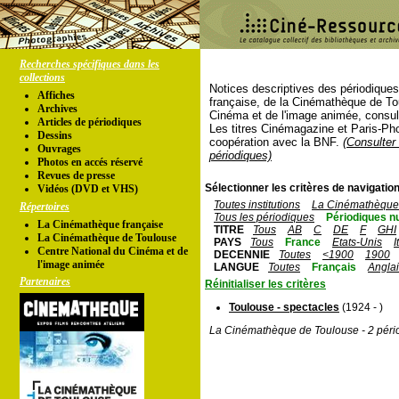
Recherches spécifiques dans les
collections
Notices descriptives des périodique
Affiches
française, de la Cinémathèque de To
Archives
Cinéma et de l'image animée, consul
Articles de périodiques
Les titres Cinémagazine et Paris-Ph
Dessins
coopération avec la BNF.
(Consulter 
Ouvrages
périodiques)
Photos en accés réservé
Revues de presse
Sélectionner les critères de navigation
Vidéos (DVD et VHS)
Toutes institutions
La Cinémathèque 
Répertoires
Tous les périodiques
Périodiques n
La Cinémathèque française
TITRE
Tous
AB
C
DE
F
GHI
La Cinémathèque de Toulouse
PAYS
Tous
France
Etats-Unis
I
Centre National du Cinéma et de
DECENNIE
Toutes
<1900
1900
l'image animée
LANGUE
Toutes
Français
Angla
Partenaires
Réinitialiser les critères
Toulouse - spectacles
(1924 - )
La Cinémathèque de Toulouse - 2 péri