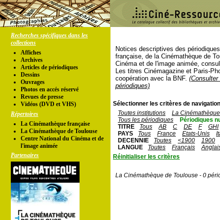
Recherches spécifiques dans les
collections
Notices descriptives des périodique
Affiches
française, de la Cinémathèque de To
Archives
Cinéma et de l'image animée, consul
Articles de périodiques
Les titres Cinémagazine et Paris-Ph
Dessins
coopération avec la BNF.
(Consulter 
Ouvrages
périodiques)
Photos en accés réservé
Revues de presse
Sélectionner les critères de navigation
Vidéos (DVD et VHS)
Toutes institutions
La Cinémathèque 
Répertoires
Tous les périodiques
Périodiques n
La Cinémathèque française
TITRE
Tous
AB
C
DE
F
GHI
La Cinémathèque de Toulouse
PAYS
Tous
France
Etats-Unis
I
Centre National du Cinéma et de
DECENNIE
Toutes
<1900
1900
l'image animée
LANGUE
Toutes
Français
Anglai
Partenaires
Réinitialiser les critères
La Cinémathèque de Toulouse - 0 péri