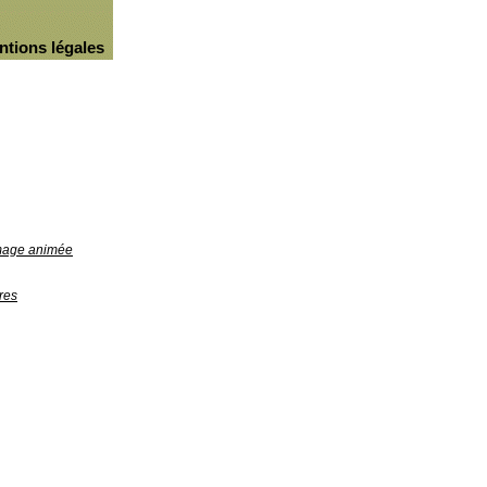
ntions légales
image animée
res