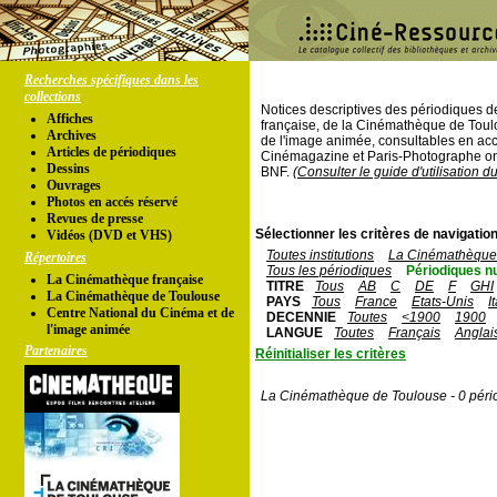
Recherches spécifiques dans les
collections
Notices descriptives des périodiques 
Affiches
française, de la Cinémathèque de Toul
Archives
de l'image animée, consultables en acc
Articles de périodiques
Cinémagazine et Paris-Photographe ont
Dessins
BNF.
(Consulter le guide d'utilisation d
Ouvrages
Photos en accés réservé
Revues de presse
Sélectionner les critères de navigation
Vidéos (DVD et VHS)
Toutes institutions
La Cinémathèque 
Répertoires
Tous les périodiques
Périodiques n
La Cinémathèque française
TITRE
Tous
AB
C
DE
F
GHI
La Cinémathèque de Toulouse
PAYS
Tous
France
Etats-Unis
I
Centre National du Cinéma et de
DECENNIE
Toutes
<1900
1900
l'image animée
LANGUE
Toutes
Français
Anglai
Partenaires
Réinitialiser les critères
La Cinémathèque de Toulouse - 0 péri