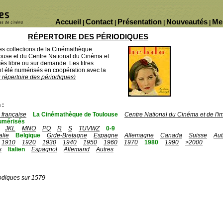
Accueil
Contact
Présentation
Nouveautés
Me
|
|
|
|
RÉPERTOIRE DES PÉRIODIQUES
des collections de la Cinémathèque
ouse et du Centre National du Cinéma et
ès libre ou sur demande. Les titres
 été numérisés en coopération avec la
u répertoire des périodiques)
 :
française
La Cinémathèque de Toulouse
Centre National du Cinéma et de l'
umérisés
JKL
MNO
PQ
R
S
TUVWZ
0-9
talie
Belgique
Grde-Bretagne
Espagne
Allemagne
Canada
Suisse
Aut
1910
1920
1930
1940
1950
1960
1970
1980
1990
>2000
s
Italien
Espagnol
Allemand
Autres
odiques sur 1579