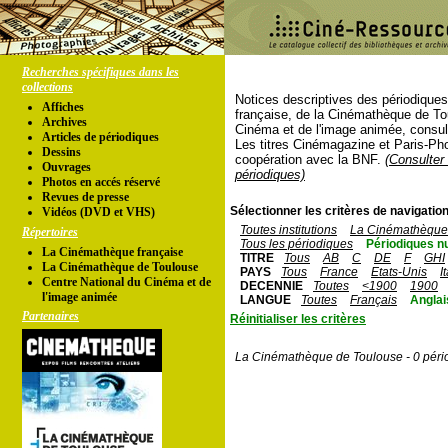
Recherches spécifiques dans les
collections
Notices descriptives des périodique
Affiches
française, de la Cinémathèque de To
Archives
Cinéma et de l'image animée, consul
Articles de périodiques
Les titres Cinémagazine et Paris-Ph
Dessins
coopération avec la BNF.
(Consulter 
Ouvrages
périodiques)
Photos en accés réservé
Revues de presse
Sélectionner les critères de navigation
Vidéos (DVD et VHS)
Toutes institutions
La Cinémathèque 
Répertoires
Tous les périodiques
Périodiques n
La Cinémathèque française
TITRE
Tous
AB
C
DE
F
GHI
La Cinémathèque de Toulouse
PAYS
Tous
France
Etats-Unis
I
Centre National du Cinéma et de
DECENNIE
Toutes
<1900
1900
l'image animée
LANGUE
Toutes
Français
Anglai
Partenaires
Réinitialiser les critères
La Cinémathèque de Toulouse - 0 péri