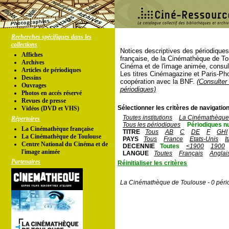
Recherches spécifiques dans les
collections
Notices descriptives des périodique
Affiches
française, de la Cinémathèque de To
Archives
Cinéma et de l'image animée, consul
Articles de périodiques
Les titres Cinémagazine et Paris-Ph
Dessins
coopération avec la BNF.
(Consulter 
Ouvrages
périodiques)
Photos en accés réservé
Revues de presse
Sélectionner les critères de navigation
Vidéos (DVD et VHS)
Toutes institutions
La Cinémathèque 
Répertoires
Tous les périodiques
Périodiques n
La Cinémathèque française
TITRE
Tous
AB
C
DE
F
GHI
La Cinémathèque de Toulouse
PAYS
Tous
France
Etats-Unis
I
Centre National du Cinéma et de
DECENNIE
Toutes
<1900
1900
l'image animée
LANGUE
Toutes
Français
Anglai
Partenaires
Réinitialiser les critères
La Cinémathèque de Toulouse - 0 péri