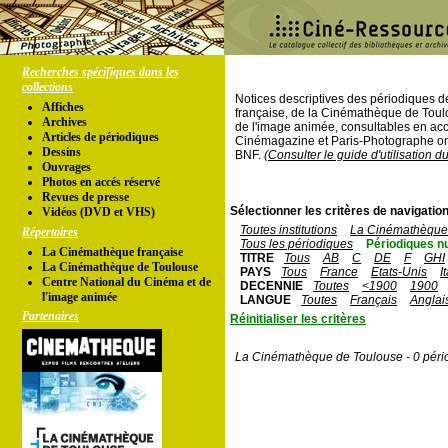
Recherches spécifiques dans les
collections
Notices descriptives des périodiques 
Affiches
française, de la Cinémathèque de Toul
Archives
de l'image animée, consultables en acc
Articles de périodiques
Cinémagazine et Paris-Photographe ont
Dessins
BNF.
(Consulter le guide d'utilisation d
Ouvrages
Photos en accés réservé
Revues de presse
Sélectionner les critères de navigation
Vidéos (DVD et VHS)
Toutes institutions
La Cinémathèque 
Répertoires
Tous les périodiques
Périodiques n
La Cinémathèque française
TITRE
Tous
AB
C
DE
F
GHI
La Cinémathèque de Toulouse
PAYS
Tous
France
Etats-Unis
I
Centre National du Cinéma et de
DECENNIE
Toutes
<1900
1900
l'image animée
LANGUE
Toutes
Français
Anglai
Partenaires
Réinitialiser les critères
La Cinémathèque de Toulouse - 0 péri