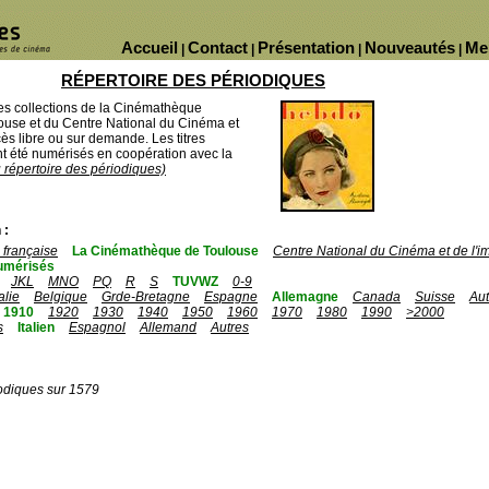
Accueil
Contact
Présentation
Nouveautés
Me
|
|
|
|
RÉPERTOIRE DES PÉRIODIQUES
des collections de la Cinémathèque
ouse et du Centre National du Cinéma et
ès libre ou sur demande. Les titres
 été numérisés en coopération avec la
u répertoire des périodiques)
 :
française
La Cinémathèque de Toulouse
Centre National du Cinéma et de l'
umérisés
JKL
MNO
PQ
R
S
TUVWZ
0-9
talie
Belgique
Grde-Bretagne
Espagne
Allemagne
Canada
Suisse
Aut
1910
1920
1930
1940
1950
1960
1970
1980
1990
>2000
s
Italien
Espagnol
Allemand
Autres
odiques sur 1579