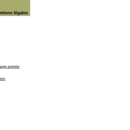
ntions légales
image animée
res