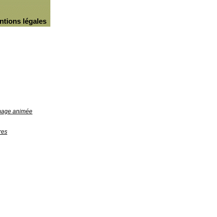
ntions légales
image animée
res