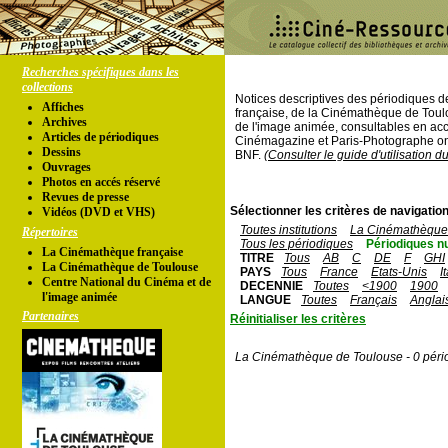
Recherches spécifiques dans les
collections
Notices descriptives des périodiques 
Affiches
française, de la Cinémathèque de Toul
Archives
de l'image animée, consultables en acc
Articles de périodiques
Cinémagazine et Paris-Photographe ont
Dessins
BNF.
(Consulter le guide d'utilisation d
Ouvrages
Photos en accés réservé
Revues de presse
Sélectionner les critères de navigation
Vidéos (DVD et VHS)
Toutes institutions
La Cinémathèque 
Répertoires
Tous les périodiques
Périodiques n
La Cinémathèque française
TITRE
Tous
AB
C
DE
F
GHI
La Cinémathèque de Toulouse
PAYS
Tous
France
Etats-Unis
I
Centre National du Cinéma et de
DECENNIE
Toutes
<1900
1900
l'image animée
LANGUE
Toutes
Français
Anglai
Partenaires
Réinitialiser les critères
La Cinémathèque de Toulouse - 0 péri