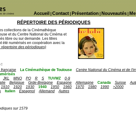
Accueil
Contact
Présentation
Nouveautés
Me
|
|
|
|
RÉPERTOIRE DES PÉRIODIQUES
des collections de la Cinémathèque
ouse et du Centre National du Cinéma et
ès libre ou sur demande. Les titres
 été numérisés en coopération avec la
u répertoire des périodiques)
 :
française
La Cinémathèque de Toulouse
Centre National du Cinéma et de l'
umérisés
JKL
MNO
PQ
R
S
TUVWZ
0-9
talie
Belgique
Grde-Bretagne
Espagne
Allemagne
Canada
Suisse
Aut
1910
1920
1930
1940
1950
1960
1970
1980
1990
>2000
s
Italien
Espagnol
Allemand
Autres
odiques sur 1579