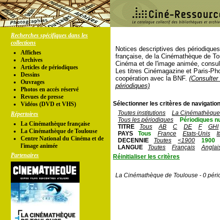
Recherches spécifiques dans les
collections
Notices descriptives des périodique
Affiches
française, de la Cinémathèque de To
Archives
Cinéma et de l'image animée, consul
Articles de périodiques
Les titres Cinémagazine et Paris-Ph
Dessins
coopération avec la BNF.
(Consulter 
Ouvrages
périodiques)
Photos en accés réservé
Revues de presse
Sélectionner les critères de navigation
Vidéos (DVD et VHS)
Toutes institutions
La Cinémathèque 
Répertoires
Tous les périodiques
Périodiques n
La Cinémathèque française
TITRE
Tous
AB
C
DE
F
GHI
La Cinémathèque de Toulouse
PAYS
Tous
France
Etats-Unis
I
Centre National du Cinéma et de
DECENNIE
Toutes
<1900
1900
l'image animée
LANGUE
Toutes
Français
Anglai
Partenaires
Réinitialiser les critères
La Cinémathèque de Toulouse - 0 péri