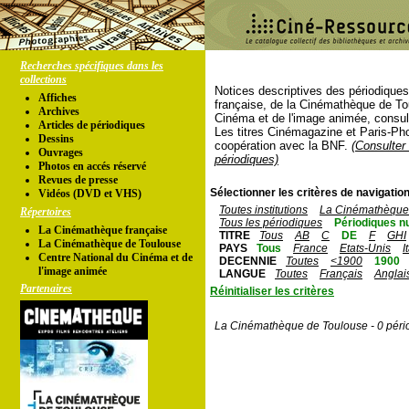
Recherches spécifiques dans les
collections
Notices descriptives des périodique
Affiches
française, de la Cinémathèque de To
Archives
Cinéma et de l'image animée, consul
Articles de périodiques
Les titres Cinémagazine et Paris-Ph
Dessins
coopération avec la BNF.
(Consulter 
Ouvrages
périodiques)
Photos en accés réservé
Revues de presse
Sélectionner les critères de navigation
Vidéos (DVD et VHS)
Toutes institutions
La Cinémathèque 
Répertoires
Tous les périodiques
Périodiques n
La Cinémathèque française
TITRE
Tous
AB
C
DE
F
GHI
La Cinémathèque de Toulouse
PAYS
Tous
France
Etats-Unis
I
Centre National du Cinéma et de
DECENNIE
Toutes
<1900
1900
l'image animée
LANGUE
Toutes
Français
Anglai
Partenaires
Réinitialiser les critères
La Cinémathèque de Toulouse - 0 péri