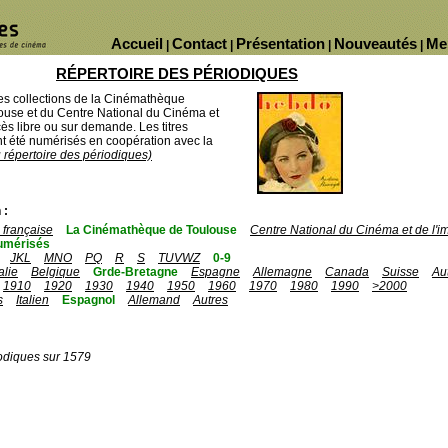
Accueil
Contact
Présentation
Nouveautés
Me
|
|
|
|
RÉPERTOIRE DES PÉRIODIQUES
des collections de la Cinémathèque
ouse et du Centre National du Cinéma et
ès libre ou sur demande. Les titres
 été numérisés en coopération avec la
u répertoire des périodiques)
 :
française
La Cinémathèque de Toulouse
Centre National du Cinéma et de l'
umérisés
JKL
MNO
PQ
R
S
TUVWZ
0-9
talie
Belgique
Grde-Bretagne
Espagne
Allemagne
Canada
Suisse
Au
1910
1920
1930
1940
1950
1960
1970
1980
1990
>2000
s
Italien
Espagnol
Allemand
Autres
odiques sur 1579