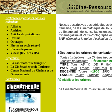
Recherches spécifiques dans les
collections
Notices descriptives des périodiques 
Affiches
française, de la Cinémathèque de Toul
Archives
de l'image animée, consultables en acc
Articles de périodiques
Cinémagazine et Paris-Photographe ont
Dessins
BNF.
(Consulter le guide d'utilisation d
Ouvrages
Photos en accés réservé
Revues de presse
Sélectionner les critères de navigation
Vidéos (DVD et VHS)
Toutes institutions
La Cinémathèque 
Répertoires
Tous les périodiques
Périodiques n
La Cinémathèque française
TITRE
Tous
AB
C
DE
F
GHI
La Cinémathèque de Toulouse
PAYS
Tous
France
Etats-Unis
I
Centre National du Cinéma et de
DECENNIE
Toutes
<1900
1900
l'image animée
LANGUE
Toutes
Français
Anglai
Partenaires
Réinitialiser les critères
La Cinémathèque de Toulouse - 0 péri