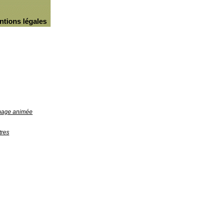
ntions légales
image animée
tres