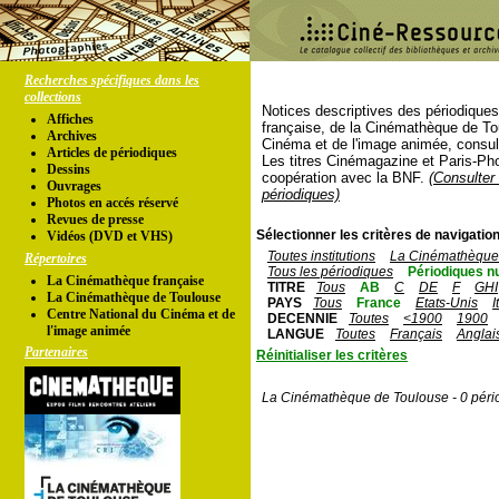
Recherches spécifiques dans les
collections
Notices descriptives des périodique
Affiches
française, de la Cinémathèque de To
Archives
Cinéma et de l'image animée, consul
Articles de périodiques
Les titres Cinémagazine et Paris-Ph
Dessins
coopération avec la BNF.
(Consulter 
Ouvrages
périodiques)
Photos en accés réservé
Revues de presse
Sélectionner les critères de navigation
Vidéos (DVD et VHS)
Toutes institutions
La Cinémathèque 
Répertoires
Tous les périodiques
Périodiques n
La Cinémathèque française
TITRE
Tous
AB
C
DE
F
GHI
La Cinémathèque de Toulouse
PAYS
Tous
France
Etats-Unis
I
Centre National du Cinéma et de
DECENNIE
Toutes
<1900
1900
l'image animée
LANGUE
Toutes
Français
Anglai
Partenaires
Réinitialiser les critères
La Cinémathèque de Toulouse - 0 péri