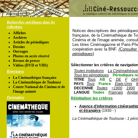
Recherches spécifiques dans les
collections
Notices descriptives des périodique
Affiches
française, de la Cinémathèque de To
Archives
Cinéma et de l'image animée, consul
Articles de périodiques
Les titres Cinémagazine et Paris-Ph
Dessins
coopération avec la BNF.
(Consulter 
Ouvrages
périodiques)
Photos en accés réservé
Revues de presse
Sélectionner les critères de navigation
Vidéos (DVD et VHS)
Toutes institutions
La Cinémathèque 
Répertoires
Tous les périodiques
Périodiques n
La Cinémathèque française
TITRE
Tous
AB
C
DE
F
GHI
La Cinémathèque de Toulouse
PAYS
Tous
France
Etats-Unis
I
Centre National du Cinéma et de
DECENNIE
Toutes
<1900
1900
l'image animée
LANGUE
Toutes
Français
Anglai
Partenaires
Réinitialiser les critères
Agence d'information cinégraphiq
et étrangère
(1930 - )
La Cinémathèque de Toulouse - 1 péri