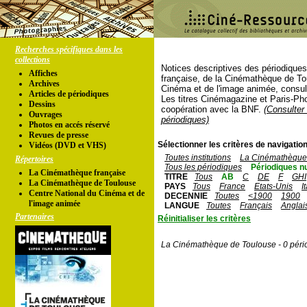
Recherches spécifiques dans les
collections
Notices descriptives des périodique
Affiches
française, de la Cinémathèque de To
Archives
Cinéma et de l'image animée, consul
Articles de périodiques
Les titres Cinémagazine et Paris-Ph
Dessins
coopération avec la BNF.
(Consulter 
Ouvrages
périodiques)
Photos en accés réservé
Revues de presse
Sélectionner les critères de navigation
Vidéos (DVD et VHS)
Toutes institutions
La Cinémathèque 
Répertoires
Tous les périodiques
Périodiques n
La Cinémathèque française
TITRE
Tous
AB
C
DE
F
GHI
La Cinémathèque de Toulouse
PAYS
Tous
France
Etats-Unis
I
Centre National du Cinéma et de
DECENNIE
Toutes
<1900
1900
l'image animée
LANGUE
Toutes
Français
Anglai
Partenaires
Réinitialiser les critères
La Cinémathèque de Toulouse - 0 péri