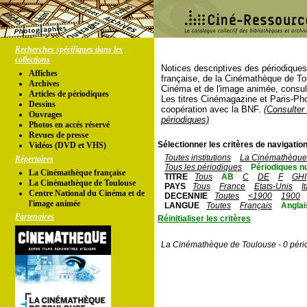
Recherches spécifiques dans les
collections
Notices descriptives des périodique
Affiches
française, de la Cinémathèque de To
Archives
Cinéma et de l'image animée, consul
Articles de périodiques
Les titres Cinémagazine et Paris-Ph
Dessins
coopération avec la BNF.
(Consulter 
Ouvrages
périodiques)
Photos en accés réservé
Revues de presse
Sélectionner les critères de navigation
Vidéos (DVD et VHS)
Toutes institutions
La Cinémathèque 
Répertoires
Tous les périodiques
Périodiques n
La Cinémathèque française
TITRE
Tous
AB
C
DE
F
GHI
La Cinémathèque de Toulouse
PAYS
Tous
France
Etats-Unis
I
Centre National du Cinéma et de
DECENNIE
Toutes
<1900
1900
l'image animée
LANGUE
Toutes
Français
Anglai
Partenaires
Réinitialiser les critères
La Cinémathèque de Toulouse - 0 péri