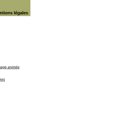
ntions légales
image animée
res