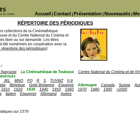
Accueil
Contact
Présentation
Nouveautés
Me
|
|
|
|
RÉPERTOIRE DES PÉRIODIQUES
des collections de la Cinémathèque
ouse et du Centre National du Cinéma et
ès libre ou sur demande. Les titres
 été numérisés en coopération avec la
u répertoire des périodiques)
 :
française
La Cinémathèque de Toulouse
Centre National du Cinéma et de l'
umérisés
JKL
MNO
PQ
R
S
TUVWZ
0-9
talie
Belgique
Grde-Bretagne
Espagne
Allemagne
Canada
Suisse
Aut
1910
1920
1930
1940
1950
1960
1970
1980
1990
>2000
s
Italien
Espagnol
Allemand
Autres
odiques sur 1579