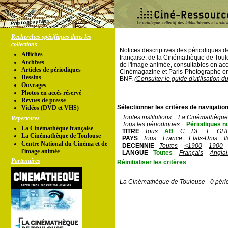
Recherches spécifiques dans les
collections
Notices descriptives des périodiques 
Affiches
française, de la Cinémathèque de Toul
Archives
de l'image animée, consultables en acc
Articles de périodiques
Cinémagazine et Paris-Photographe ont
Dessins
BNF.
(Consulter le guide d'utilisation d
Ouvrages
Photos en accés réservé
Revues de presse
Sélectionner les critères de navigation
Vidéos (DVD et VHS)
Toutes institutions
La Cinémathèque 
Répertoires
Tous les périodiques
Périodiques n
La Cinémathèque française
TITRE
Tous
AB
C
DE
F
GHI
La Cinémathèque de Toulouse
PAYS
Tous
France
Etats-Unis
I
Centre National du Cinéma et de
DECENNIE
Toutes
<1900
1900
l'image animée
LANGUE
Toutes
Français
Anglai
Partenaires
Réinitialiser les critères
La Cinémathèque de Toulouse - 0 péri