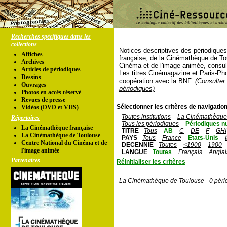
Recherches spécifiques dans les
collections
Notices descriptives des périodique
Affiches
française, de la Cinémathèque de To
Archives
Cinéma et de l'image animée, consul
Articles de périodiques
Les titres Cinémagazine et Paris-Ph
Dessins
coopération avec la BNF.
(Consulter 
Ouvrages
périodiques)
Photos en accés réservé
Revues de presse
Sélectionner les critères de navigation
Vidéos (DVD et VHS)
Toutes institutions
La Cinémathèque 
Répertoires
Tous les périodiques
Périodiques n
La Cinémathèque française
TITRE
Tous
AB
C
DE
F
GHI
La Cinémathèque de Toulouse
PAYS
Tous
France
Etats-Unis
Centre National du Cinéma et de
DECENNIE
Toutes
<1900
1900
l'image animée
LANGUE
Toutes
Français
Anglai
Partenaires
Réinitialiser les critères
La Cinémathèque de Toulouse - 0 péri