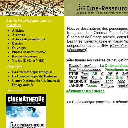
Recherches spécifiques dans les
collections
Notices descriptives des périodique
Affiches
française, de la Cinémathèque de To
Archives
Cinéma et de l'image animée, consul
Articles de périodiques
Les titres Cinémagazine et Paris-Ph
Dessins
coopération avec la BNF.
(Consulter 
Ouvrages
périodiques)
Photos en accés réservé
Revues de presse
Sélectionner les critères de navigation
Vidéos (DVD et VHS)
Toutes institutions
La Cinémathèque
Répertoires
Tous les périodiques
Périodiques n
La Cinémathèque française
TITRE
Tous
AB
C
DE
F
GHI
La Cinémathèque de Toulouse
PAYS
Tous
France
Etats-Unis
Centre National du Cinéma et de
DECENNIE
Toutes
<1900
1900
l'image animée
LANGUE
Toutes
Français
Anglai
Partenaires
Réinitialiser les critères
La Cinémathèque française - 0 périodi