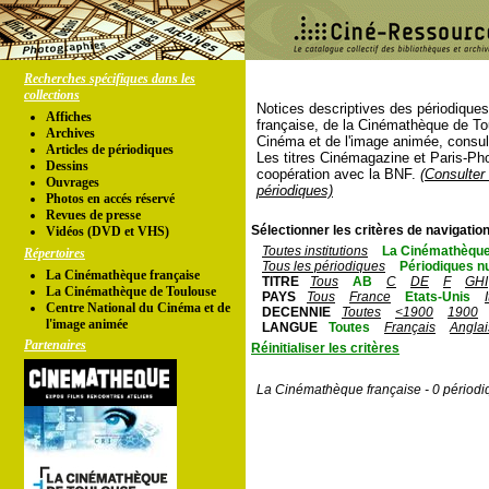
Recherches spécifiques dans les
collections
Notices descriptives des périodique
Affiches
française, de la Cinémathèque de To
Archives
Cinéma et de l'image animée, consul
Articles de périodiques
Les titres Cinémagazine et Paris-Ph
Dessins
coopération avec la BNF.
(Consulter 
Ouvrages
périodiques)
Photos en accés réservé
Revues de presse
Sélectionner les critères de navigation
Vidéos (DVD et VHS)
Toutes institutions
La Cinémathèque
Répertoires
Tous les périodiques
Périodiques n
La Cinémathèque française
TITRE
Tous
AB
C
DE
F
GHI
La Cinémathèque de Toulouse
PAYS
Tous
France
Etats-Unis
Centre National du Cinéma et de
DECENNIE
Toutes
<1900
1900
l'image animée
LANGUE
Toutes
Français
Anglai
Partenaires
Réinitialiser les critères
La Cinémathèque française - 0 périodi