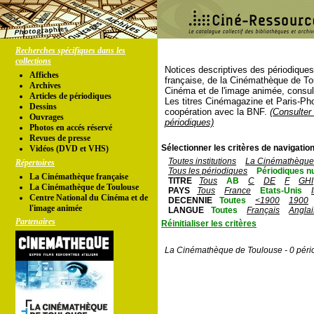
Recherches spécifiques dans les
collections
Notices descriptives des périodique
Affiches
française, de la Cinémathèque de To
Archives
Cinéma et de l'image animée, consul
Articles de périodiques
Les titres Cinémagazine et Paris-Ph
Dessins
coopération avec la BNF.
(Consulter 
Ouvrages
périodiques)
Photos en accés réservé
Revues de presse
Sélectionner les critères de navigation
Vidéos (DVD et VHS)
Toutes institutions
La Cinémathèque 
Répertoires
Tous les périodiques
Périodiques n
La Cinémathèque française
TITRE
Tous
AB
C
DE
F
GHI
La Cinémathèque de Toulouse
PAYS
Tous
France
Etats-Unis
Centre National du Cinéma et de
DECENNIE
Toutes
<1900
1900
l'image animée
LANGUE
Toutes
Français
Anglai
Partenaires
Réinitialiser les critères
La Cinémathèque de Toulouse - 0 péri