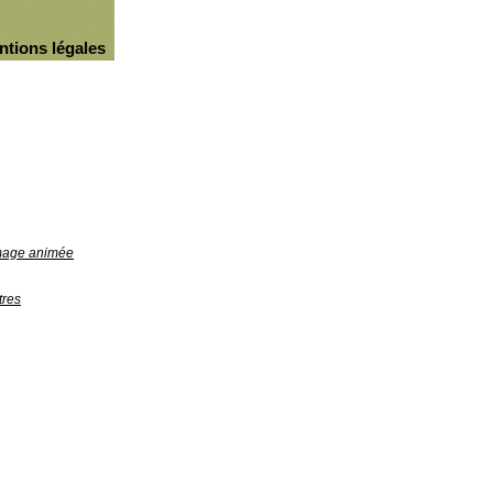
ntions légales
image animée
tres