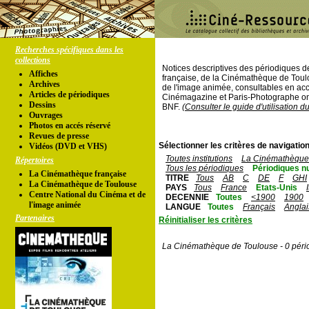
Recherches spécifiques dans les
collections
Notices descriptives des périodiques 
Affiches
française, de la Cinémathèque de Toul
Archives
de l'image animée, consultables en acc
Articles de périodiques
Cinémagazine et Paris-Photographe ont
Dessins
BNF.
(Consulter le guide d'utilisation d
Ouvrages
Photos en accés réservé
Revues de presse
Sélectionner les critères de navigation
Vidéos (DVD et VHS)
Toutes institutions
La Cinémathèque 
Répertoires
Tous les périodiques
Périodiques n
La Cinémathèque française
TITRE
Tous
AB
C
DE
F
GHI
La Cinémathèque de Toulouse
PAYS
Tous
France
Etats-Unis
Centre National du Cinéma et de
DECENNIE
Toutes
<1900
1900
l'image animée
LANGUE
Toutes
Français
Anglai
Partenaires
Réinitialiser les critères
La Cinémathèque de Toulouse - 0 péri