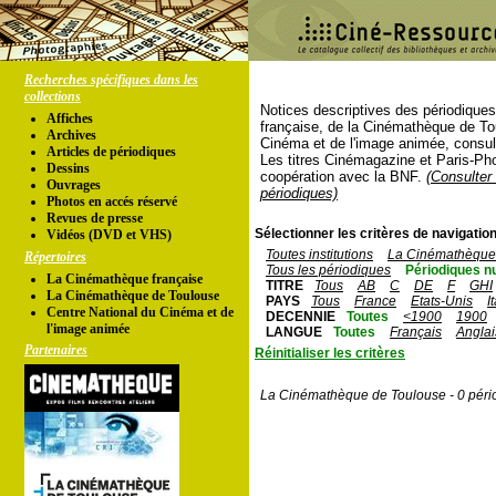
Recherches spécifiques dans les
collections
Notices descriptives des périodique
Affiches
française, de la Cinémathèque de To
Archives
Cinéma et de l'image animée, consul
Articles de périodiques
Les titres Cinémagazine et Paris-Ph
Dessins
coopération avec la BNF.
(Consulter 
Ouvrages
périodiques)
Photos en accés réservé
Revues de presse
Sélectionner les critères de navigation
Vidéos (DVD et VHS)
Toutes institutions
La Cinémathèque 
Répertoires
Tous les périodiques
Périodiques n
La Cinémathèque française
TITRE
Tous
AB
C
DE
F
GHI
La Cinémathèque de Toulouse
PAYS
Tous
France
Etats-Unis
I
Centre National du Cinéma et de
DECENNIE
Toutes
<1900
1900
l'image animée
LANGUE
Toutes
Français
Anglai
Partenaires
Réinitialiser les critères
La Cinémathèque de Toulouse - 0 péri