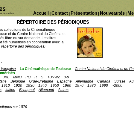
Accueil
Contact
Présentation
Nouveautés
Me
|
|
|
|
RÉPERTOIRE DES PÉRIODIQUES
des collections de la Cinémathèque
ouse et du Centre National du Cinéma et
ès libre ou sur demande. Les titres
 été numérisés en coopération avec la
u répertoire des périodiques)
 :
française
La Cinémathèque de Toulouse
Centre National du Cinéma et de l'
umérisés
JKL
MNO
PQ
R
S
TUVWZ
0-9
Italie
Belgique
Grde-Bretagne
Espagne
Allemagne
Canada
Suisse
Au
1910
1920
1930
1940
1950
1960
1970
1980
1990
>2000
s
Italien
Espagnol
Allemand
Autres
odiques sur 1579