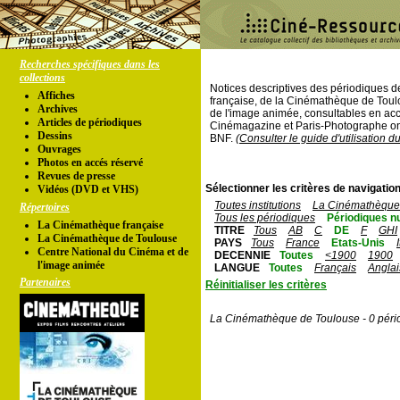
Recherches spécifiques dans les
collections
Notices descriptives des périodiques 
Affiches
française, de la Cinémathèque de Toul
Archives
de l'image animée, consultables en acc
Articles de périodiques
Cinémagazine et Paris-Photographe ont
Dessins
BNF.
(Consulter le guide d'utilisation d
Ouvrages
Photos en accés réservé
Revues de presse
Sélectionner les critères de navigation
Vidéos (DVD et VHS)
Toutes institutions
La Cinémathèque 
Répertoires
Tous les périodiques
Périodiques n
La Cinémathèque française
TITRE
Tous
AB
C
DE
F
GHI
La Cinémathèque de Toulouse
PAYS
Tous
France
Etats-Unis
Centre National du Cinéma et de
DECENNIE
Toutes
<1900
1900
l'image animée
LANGUE
Toutes
Français
Anglai
Partenaires
Réinitialiser les critères
La Cinémathèque de Toulouse - 0 péri