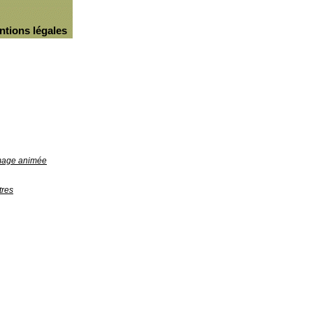
ntions légales
image animée
tres